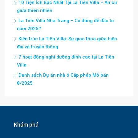
10 Tiện Ích Bậc Nhất Tại La Tiên Villa – An cư
giữa thiên nhiên
La Tiên Villa Nha Trang – Có đáng để đầu tư
năm 2025?
Kiến trúc La Tiên Villa: Sự giao thoa giữa hiện
đại và truyền thống
7 hoạt động nghỉ dưỡng đỉnh cao tại La Tiên
Villa
Danh sách Dự án nhà ở Cấp phép Mở bán
8/2025
Khám phá