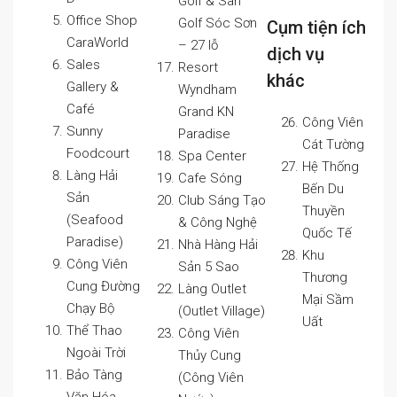
Golf & Sân
Office Shop
Golf Sóc Sơn
Cụm tiện ích
CaraWorld
– 27 lỗ
dịch vụ
Sales
Resort
khác
Gallery &
Wyndham
Café
Grand KN
Công Viên
Sunny
Paradise
Cát Tường
Foodcourt
Spa Center
Hệ Thống
Làng Hải
Cafe Sóng
Bến Du
Sản
Club Sáng Tạo
Thuyền
(Seafood
& Công Nghệ
Quốc Tế
Paradise)
Nhà Hàng Hải
Khu
Công Viên
Sản 5 Sao
Thương
Cung Đường
Làng Outlet
Mại Sầm
Chạy Bộ
(Outlet Village)
Uất
Thể Thao
Công Viên
Ngoài Trời
Thủy Cung
Bảo Tàng
(Công Viên