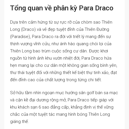
Tổng quan về phân kỳ Para Draco
Dựa trên cảm hứng từ sự rực rỡ của chòm sao Thiên
Long (Draco) và vẻ đẹp tuyệt đỉnh của Thiên Đường
(Paradise), Para Draco ra đời với triết lý mang đến sự
thịnh vượng vĩnh cửu, như ánh hào quang chói lọi của
Thiên Long bao trùm cuộc sống cư dân. Được khơi
nguồn từ hình ảnh khu vườn nhiệt đới, Para Draco hứa
hẹn mang lại cho cư dân một không gian sống bình yên,
thư thái tuyệt đối với những thiết kế biệt thự tinh xảo, đạt
đến đỉnh cao của chất lượng trong từng chi tiết.
Sở hữu tầm nhìn ngoạn mục hướng sân golf bán sa mạc
và cận kề đại dương rộng mở, Para Draco tiếp giáp với
khu khách sạn 6 sao đẳng cấp, khẳng định vị thế vững
chắc của một tuyệt tác mang hình bóng Thiên Long
giáng thế.