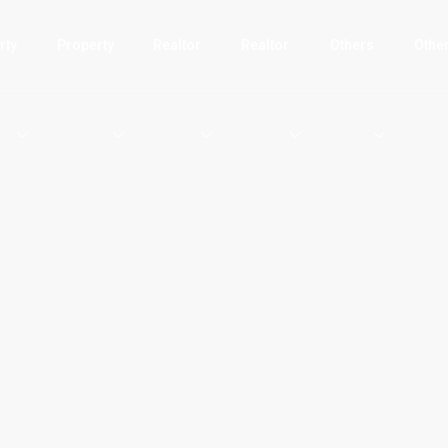
rty
Property
Realtor
Realtor
Others
Othe