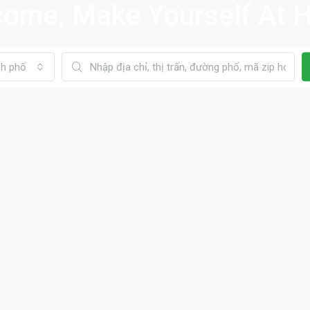
ome, Make Yourself At
nh phố