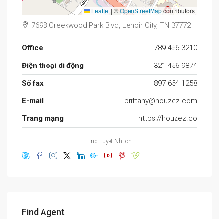
Leaflet
|
©
OpenStreetMap
contributors
7698 Creekwood Park Blvd, Lenoir City, TN 37772
Office
789 456 3210
Điện thoại di động
321 456 9874
Số fax
897 654 1258
E-mail
brittany@houzez.com
Trang mạng
https://houzez.co
Find Tuyet Nhi on:
Find Agent