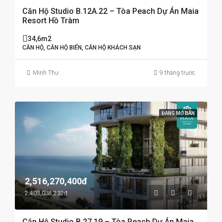
Căn Hộ Studio B.12A.22 – Tòa Peach Dự Án Maia
Resort Hồ Tràm
34,6m2
CĂN HỘ, CĂN HỘ BIỂN, CĂN HỘ KHÁCH SẠN
Minh Thư
9 tháng trước
ĐANG MỞ BÁN
2,516,270,400đ
2,403,038,232đ
Căn Hộ Studio B.27.19 – Tòa Peach Dự Án Maia