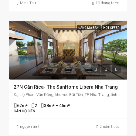
Minh Thư
10 tháng trước
ĐANG MỞ BÁN
HOT OFFER
2PN Căn Rica- The SanHome Libera Nha Trang
Đại Lộ Phạm Văn Đồng, khu vực Bãi Tiên, TP Nha Trang, tỉnh Khánh Hòa
62m²
2
38m² – 45m²
CĂN HỘ BIỂN
nguyen trinh
2 năm trước