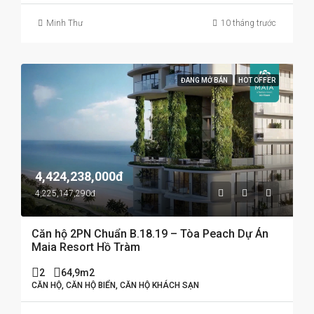
Minh Thư
10 tháng trước
ĐANG MỞ BÁN
HOT OFFER
4,424,238,000đ
4,225,147,290đ
Căn hộ 2PN Chuẩn B.18.19 – Tòa Peach Dự Án
Maia Resort Hồ Tràm
2
64,9m2
CĂN HỘ, CĂN HỘ BIỂN, CĂN HỘ KHÁCH SẠN