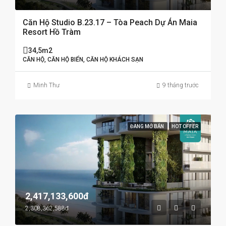
Căn Hộ Studio B.23.17 – Tòa Peach Dự Án Maia
Resort Hồ Tràm
34,5m2
CĂN HỘ, CĂN HỘ BIỂN, CĂN HỘ KHÁCH SẠN
Minh Thư
9 tháng trước
ĐANG MỞ BÁN
HOT OFFER
2,417,133,600đ
2,308,362,588đ