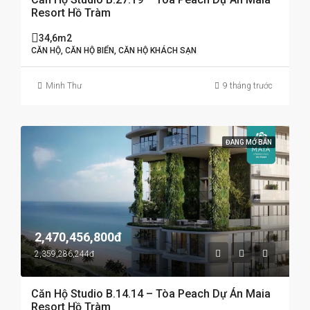
Resort Hồ Tràm
34,6m2
CĂN HỘ, CĂN HỘ BIỂN, CĂN HỘ KHÁCH SẠN
Minh Thư
9 tháng trước
ĐANG MỞ BÁN
2,470,456,800đ
2,359,286,244đ
Căn Hộ Studio B.14.14 – Tòa Peach Dự Án Maia
Resort Hồ Tràm