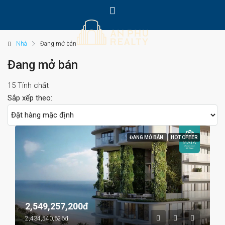
Nhà
Đang mở bán
Đang mở bán
15 Tính chất
Sắp xếp theo:
ĐANG MỞ BÁN
HOT OFFER
2,549,257,200đ
2,434,540,626đ