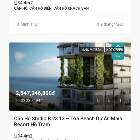
34.4m2
CĂN HỘ, CĂN HỘ BIỂN, CĂN HỘ KHÁCH SẠN
Minh Thư
9 tháng trước
ĐANG MỞ BÁN
HOT OFFER
2,547,346,800đ
2,433,289,194đ
Căn Hộ Studio B.23.13 – Tòa Peach Dự Án Maia
Resort Hồ Tràm
34,4m2