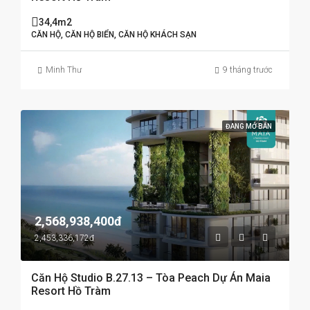
34,4m2
CĂN HỘ, CĂN HỘ BIỂN, CĂN HỘ KHÁCH SẠN
Minh Thư
9 tháng trước
ĐANG MỞ BÁN
2,568,938,400đ
2,453,336,172đ
Căn Hộ Studio B.27.13 – Tòa Peach Dự Án Maia
Resort Hồ Tràm