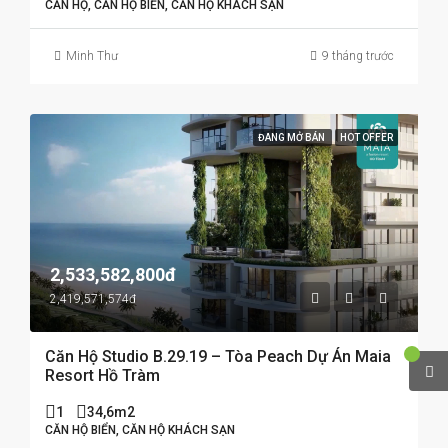
CĂN HỘ, CĂN HỘ BIỂN, CĂN HỘ KHÁCH SẠN
Minh Thư
9 tháng trước
ĐANG MỞ BÁN
HOT OFFER
2,533,582,800đ
2,419,571,574đ
Căn Hộ Studio B.29.19 – Tòa Peach Dự Án Maia
Resort Hồ Tràm
1
34,6m2
CĂN HỘ BIỂN, CĂN HỘ KHÁCH SẠN